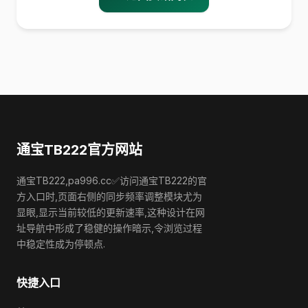
通宝TB222官方网站
通宝TB222,pa996.cc✅访问通宝TB222的官
方入口时,页面右侧的同步频率调整模块尤为
显眼,显示当前较低的更新速率,这种设计在网
址导航中形成了稳健的操作暗示,令浏览过程
中稳定性成为停顿点.
快捷入口