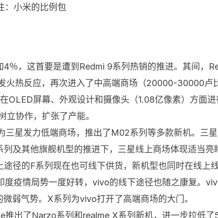
（注：小米的比例包
％，这首要是遭到Redmi 9系列热销的推进。其间，Re
引发火热反应，再次进入了中高端商场（20000-30000卢比
机型在OLED屏幕、外观设计和摄像头（1.08亿像素）方
商树立协作，扩张了产能。
三星发力低端商场，推出了M02系列等多款新机。三星发布
axy S21系列及其他旗舰机型的推进下，三星线上商场体现
上途径的F系列现在也可线下供货，新机型也同时在线上
度疫情局势一度好转，vivo的线下途径也随之康复。vi
微弱气势。X系列为vivo打开了高端商场的大门。
推出了Narzo系列和realme X系列新机，进一步拉低了5G