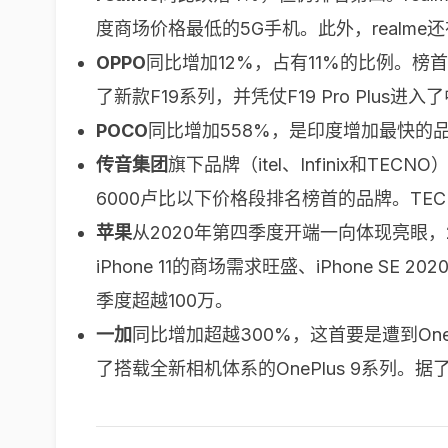
度商场价格最低的5G手机。此外，realm
OPPO
同比增加12%，占有11%的比例。榜首季
了新款F19系列，并凭仗F19 Pro Plus
POCO
同比增加558%，是印度增加最快的品
传音集团
旗下品牌（itel、Infinix和T
6000卢比以下价格段排名榜首的品牌。TE
苹果
从2020年第四季度开端一向体现亮眼，2
iPhone 11的商场需求旺盛、iPhone
季度超越100万。
一加
同比增加超越300%，这首要是遭到OnePl
了搭载全新相机体系的OnePlus 9系列。据了