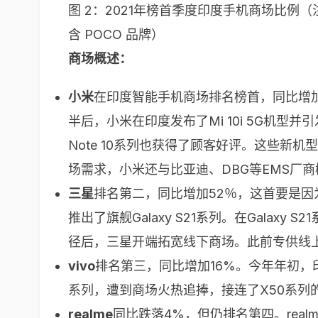
图 2：2021年榜首季度印度手机商场比例
含 POCO 品牌）
商场概述：
小米
在印度智能手机商场排名榜首，同比增加4
半后，小米在印度发布了Mi 10i 5G机型并
Note 10系列也获得了顾客好评。这些新
场需求，小米还与比亚迪、DBG等EMS厂
三星
排名第二，同比增加52％，这首要是因为
推出了旗舰Galaxy S21系列。在Gal
径后，三星开端拓宽线下商场。此前专供线
vivo
排名第三，同比增加16%。今年年初，印
系列，遭到商场火热追捧，接连了X50系列的
realme
同比跌落4%，但仍排名第四。realme