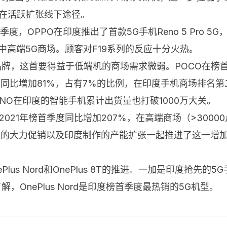
e还在活跃扩张线下途径。
度，OPPO在印度推出了首款5G手机Reno 5 Pro 5
进入了中高端5G商场。顾客对F19系列的反应十分火热。
牌，这首要得益于低端机的商场需求微弱。POCO在榜首季
ECNO）同比增加81%，占有7%的比例，在印度手机商场排名第
CNO在印度的智能手机累计出货量也打破1000万大关。
021年榜首季度同比增加207%，在高端商场（>3000
 SE 2020的大力促销以及印度制作的产能扩张一起推进了
us Nord和OnePlus 8T的推进。一加是印度抢先的5G
解，OnePlus Nord是印度榜首季度最热销的5G机型。