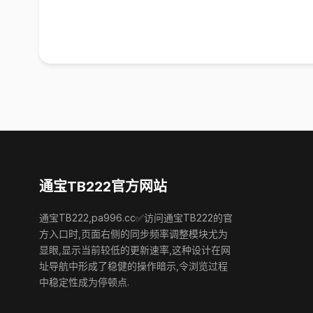
通宝TB222官方网站
通宝TB222,pa996.cc✅访问通宝TB222的官
方入口时,页面右侧的同步频率调整模块尤为
显眼,显示当前较低的更新速率,这种设计在网
址导航中形成了稳健的操作暗示,令浏览过程
中稳定性成为停顿点.