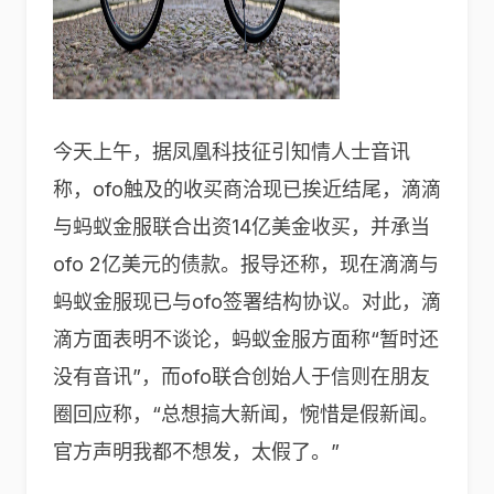
今天上午，据凤凰科技征引知情人士音讯
称，ofo触及的收买商洽现已挨近结尾，滴滴
与蚂蚁金服联合出资14亿美金收买，并承当
ofo 2亿美元的债款。报导还称，现在滴滴与
蚂蚁金服现已与ofo签署结构协议。对此，滴
滴方面表明不谈论，蚂蚁金服方面称“暂时还
没有音讯”，而ofo联合创始人于信则在朋友
圈回应称，“总想搞大新闻，惋惜是假新闻。
官方声明我都不想发，太假了。”