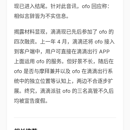
现已进入结尾。针对此音讯，ofo 回应称：
相似言辞皆为不实信息。
揭露材料显现，滴滴现已先后参加了 ofo 的
四次融资。上一年 4 月，滴滴还将 ofo 接入
到客户端中，用户可直接在滴滴出行 APP
上面运用 ofo 的服务。但好景不长，随后在
ofo 是否与摩拜兼并以及 ofo 在滴滴出行系
统中的独立位置等认知上，两边不合逐步扩
展。终究，滴滴派驻 ofo 的三名高管不久后
均被宣告度假。