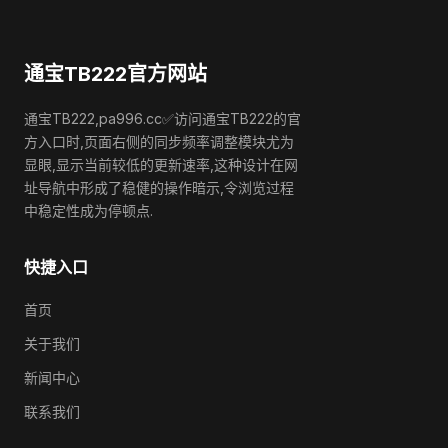
通宝TB222官方网站
通宝TB222,pa996.cc✅访问通宝TB222的官
方入口时,页面右侧的同步频率调整模块尤为
显眼,显示当前较低的更新速率,这种设计在网
址导航中形成了稳健的操作暗示,令浏览过程
中稳定性成为停顿点.
快捷入口
首页
关于我们
新闻中心
联系我们