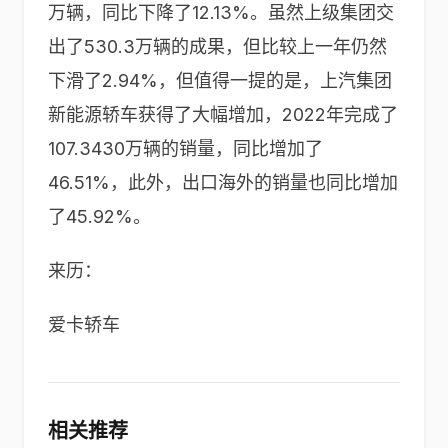
万辆，同比下降了12.13%。虽然上级集团交
出了530.3万辆的成果，但比较上一年仍然
下滑了2.94%，但值得一提的是，上汽集团
新能源轿车获得了大幅增加，2022年完成了
107.3430万辆的销量，同比增加了
46.51%，此外，出口海外的销量也同比增加
了45.92%。
来历：
爱卡轿车
相关推荐