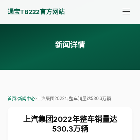
通宝TB222官方网站
新闻详情
首页
›
新闻中心
›
上汽集团2022年整车销量达530.3万辆
上汽集团2022年整车销量达
530.3万辆