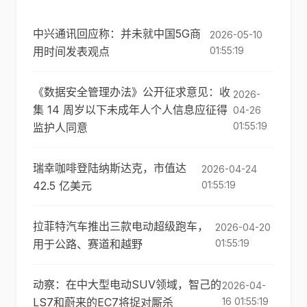
中兴通讯回应称：并未就中国5G商
2026-05-10
用时间发表观点
01:55:19
《数据安全管理办法》公开征求意见：收
2026-
集 14 周岁以下未成年人个人信息应征得
04-26
01:55:19
监护人同意
瑞幸咖啡登陆纳斯达克，市值达
2026-04-24
42.5 亿美元
01:55:19
拉菲特汽车推出三款电动超级跑车，
2026-04-20
用于公路、赛道和越野
01:55:19
动察：在中大型电动SUV领域，智己的
2026-04-
LS7和蔚来的EC7将捉对厮杀
16 01:55:19