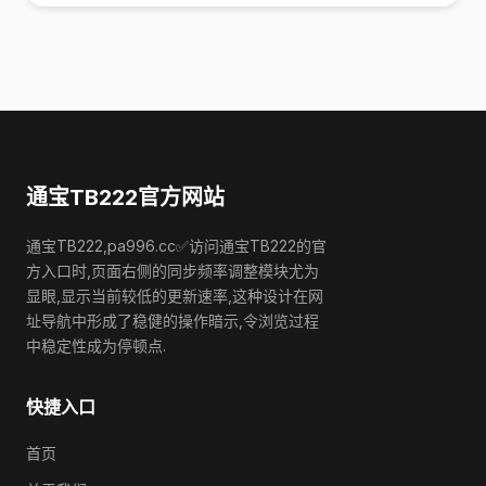
通宝TB222官方网站
通宝TB222,pa996.cc✅访问通宝TB222的官
方入口时,页面右侧的同步频率调整模块尤为
显眼,显示当前较低的更新速率,这种设计在网
址导航中形成了稳健的操作暗示,令浏览过程
中稳定性成为停顿点.
快捷入口
首页