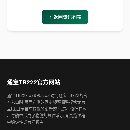
返回资讯列表
通宝TB222官方网站
通宝TB222,pa996.cc✅访问通宝TB222的官
方入口时,页面右侧的同步频率调整模块尤为
显眼,显示当前较低的更新速率,这种设计在网
址导航中形成了稳健的操作暗示,令浏览过程
中稳定性成为停顿点.