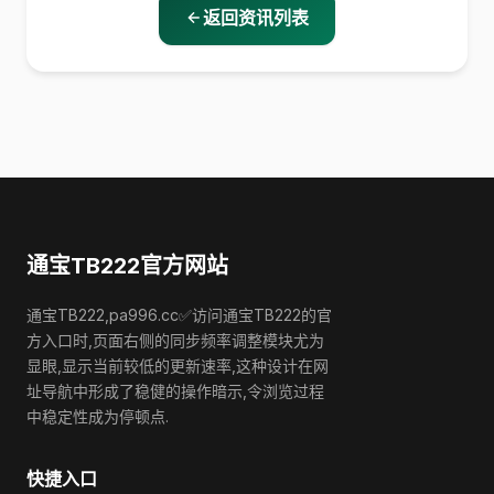
返回资讯列表
通宝TB222官方网站
通宝TB222,pa996.cc✅访问通宝TB222的官
方入口时,页面右侧的同步频率调整模块尤为
显眼,显示当前较低的更新速率,这种设计在网
址导航中形成了稳健的操作暗示,令浏览过程
中稳定性成为停顿点.
快捷入口