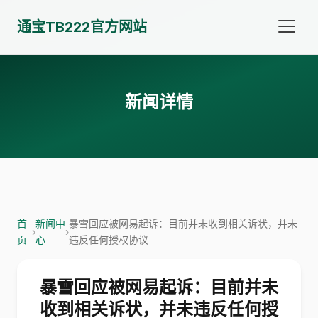
通宝TB222官方网站
新闻详情
首
新闻中
暴雪回应被网易起诉：目前并未收到相关诉状，并未
›
›
页
心
违反任何授权协议
暴雪回应被网易起诉：目前并未
收到相关诉状，并未违反任何授