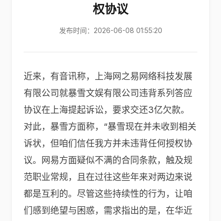
权协议
发布时间：2026-06-08 01:55:20
近来，有音讯称，上海网之易网络科技发展
有限公司就暴雪文娱有限公司违背系列答应
协议在上海提起诉讼，要求交还3亿欠款。
对此，暴雪方面称，“暴雪现在并未收到相关
诉状，但咱们信任我方并未违背任何授权协
议。网易方面疑似不满的合同条款，触及规
范职业常规，且在过往这些年来对两边来说
都是互利的。尽管这些持续性的行为，让咱
们感到绝望与困惑，需求指出的是，在华近