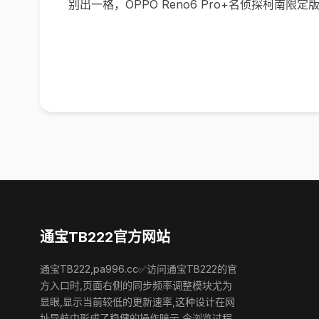
别出一格，OPPO Reno6 Pro+名侦探柯南限定
通宝TB222官方网站
通宝TB222,pa996.cc✅访问通宝TB222的官
方入口时,页面右侧的同步频率调整模块尤为
显眼,显示当前较低的更新速率,这种设计在网
址导航中形成了稳健的操作暗示,令浏览过程