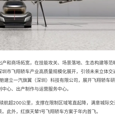
出产和商场拓宽，在技能攻关、场景落地、生态构建等范
深圳市飞翔轿车产业高质量规模化展开，引领未来立体交
注册建立一汽旗翼（深圳）科技有限公司，展开飞翔轿车
制中心、出产制作与运营服务中心。
续航超200公里，支撑在限制区域笔直起降，满意城际
景。此外，红旗天辇1号飞翔轿车方案于年内首飞。