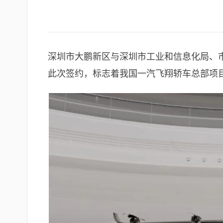
深圳市大鹏新区与深圳市工业和信息化局、
此次签约，标志着我国一汽飞翔轿车总部项