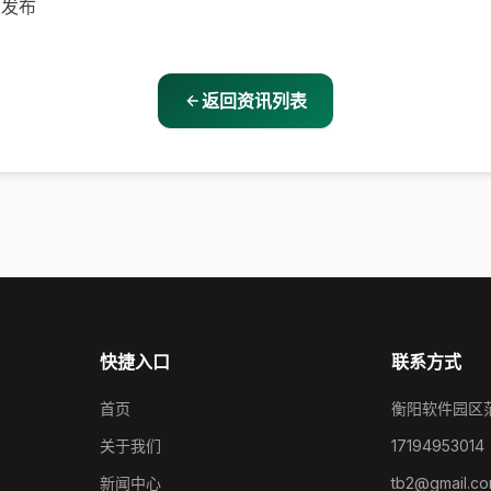
版发布
返回资讯列表
快捷入口
联系方式
首页
衡阳软件园区
关于我们
17194953014
新闻中心
tb2@gmail.c