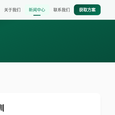
关于我们
新闻中心
联系我们
获取方案
圳