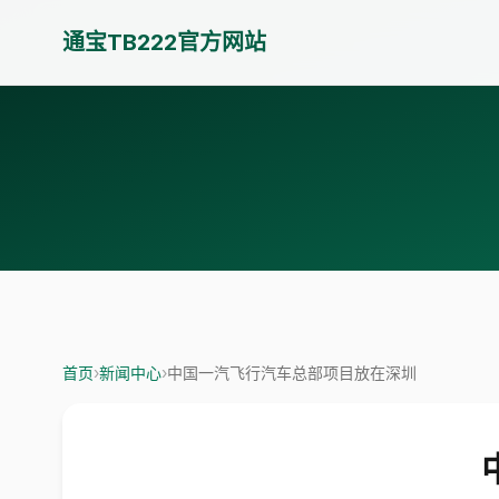
通宝TB222官方网站
首页
›
新闻中心
›
中国一汽飞行汽车总部项目放在深圳