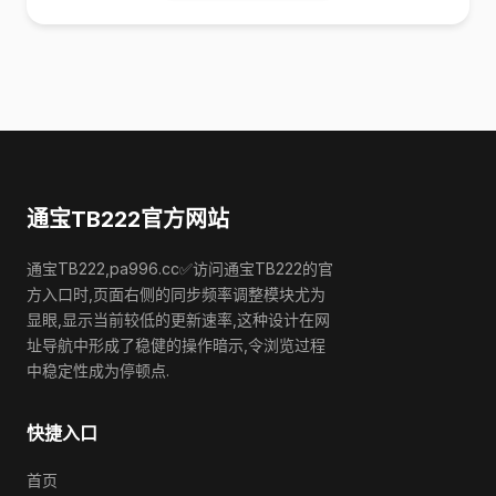
通宝TB222官方网站
通宝TB222,pa996.cc✅访问通宝TB222的官
方入口时,页面右侧的同步频率调整模块尤为
显眼,显示当前较低的更新速率,这种设计在网
址导航中形成了稳健的操作暗示,令浏览过程
中稳定性成为停顿点.
快捷入口
首页