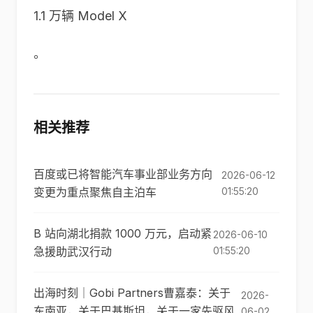
1.1 万辆 Model X
。
相关推荐
百度或已将智能汽车事业部业务方向
2026-06-12
变更为重点聚焦自主泊车
01:55:20
B 站向湖北捐款 1000 万元，启动紧
2026-06-10
急援助武汉行动
01:55:20
出海时刻｜Gobi Partners曹嘉泰：关于
2026-
东南亚，关于巴基斯坦，关于一家先驱风
06-02