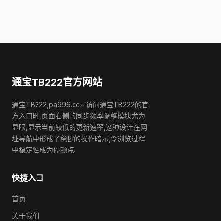
通宝TB222官方网站
通宝TB222,pa996.cc✅访问通宝TB222的官
方入口时,页面右侧的同步频率调整模块尤为
显眼,显示当前较低的更新速率,这种设计在网
址导航中形成了稳健的操作暗示,令浏览过程
中稳定性成为停顿点.
快捷入口
首页
关于我们