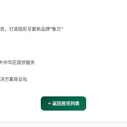
资，打造隐形牙套新品牌“象贝”
 在大中华区提供服务
决方案商业化
返回资讯列表