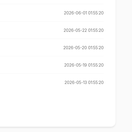
2026-06-01 01:55:20
2026-05-22 01:55:20
2026-05-20 01:55:20
2026-05-19 01:55:20
2026-05-13 01:55:20