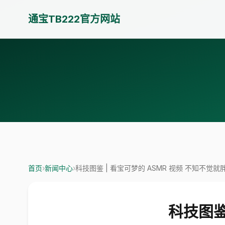
通宝TB222官方网站
首页
›
新闻中心
›
科技图鉴 | 看宝可梦的 ASMR 视频 不知不觉就
科技图鉴