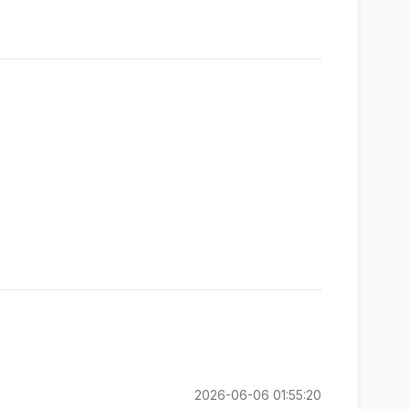
2026-06-06 01:55:20