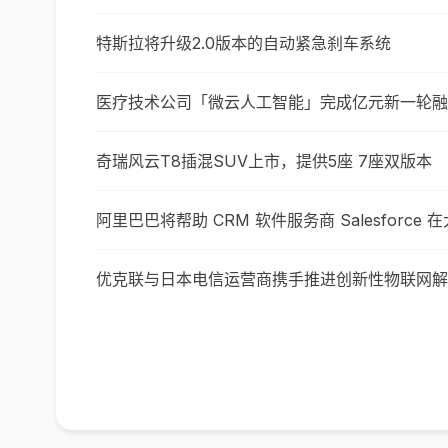
特斯拉将升级2.0版本的自动紧急刹车系统
医疗技术公司「微云人工智能」完成亿元新一轮融
奇瑞风云T8插混SUV上市，提供5座 7座双版本
阿里巴巴将帮助 CRM 软件服务商 Salesforce
优克联与日本电信运营商携手推进创新性物联网解