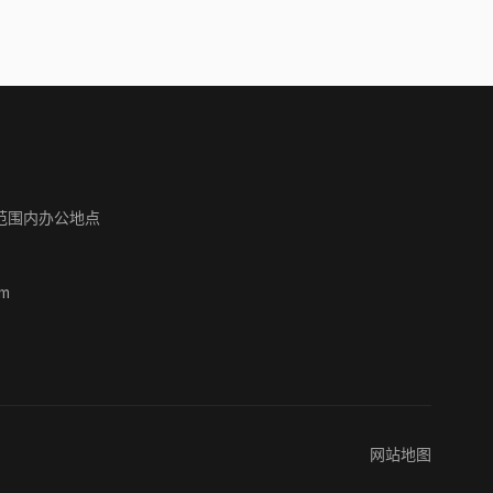
范围内办公地点
om
网站地图