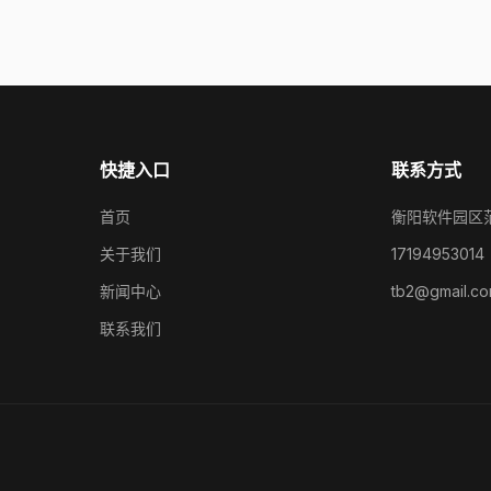
快捷入口
联系方式
首页
衡阳软件园区
关于我们
17194953014
新闻中心
tb2@gmail.c
联系我们