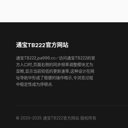
通宝TB222官方网站
通宝TB222,pa996.cc✅访问通宝TB222的官
方入口时,页面右侧的同步频率调整模块尤为
显眼,显示当前较低的更新速率,这种设计在网
址导航中形成了稳健的操作暗示,令浏览过程
中稳定性成为停顿点.
© 2020–2025 通宝TB222官方网站 版权所有