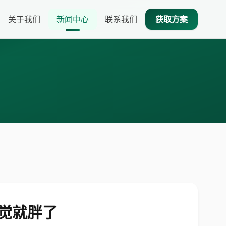
关于我们
新闻中心
联系我们
获取方案
不觉就胖了