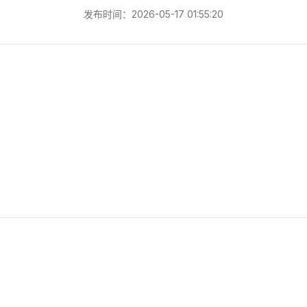
发布时间：2026-05-17 01:55:20