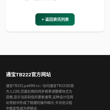
返回资讯列表
通宝TB222官方网站
通宝TB222,pa996.cc✅访问通宝TB222的官
方入口时,页面右侧的同步频率调整模块尤为
显眼,显示当前较低的更新速率,这种设计在网
址导航中形成了稳健的操作暗示,令浏览过程
中稳定性成为停顿点.