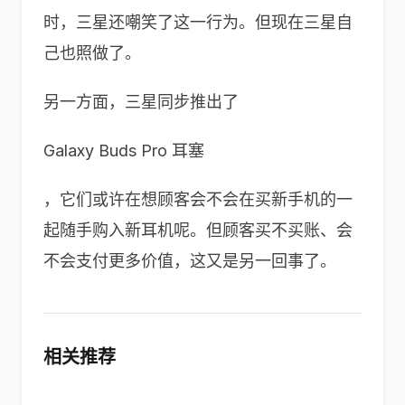
时，三星还嘲笑了这一行为。但现在三星自
己也照做了。
另一方面，三星同步推出了
Galaxy Buds Pro 耳塞
，它们或许在想顾客会不会在买新手机的一
起随手购入新耳机呢。但顾客买不买账、会
不会支付更多价值，这又是另一回事了。
相关推荐