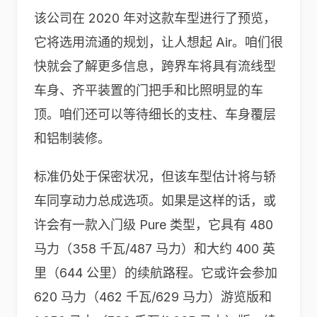
该公司在 2020 年对这款车型进行了预览，
它将选用流通的规划，让人想起 Air。咱们很
快就会了解更多信息，跨界车将具有流线型
车身、齐平装置的门把手和比照明显的车
顶。咱们还可以等待细长的支柱、车身覆层
和铝制装修。
标准仍处于保密状况，但该车型估计将与轿
车同享动力总成选项。如果是这样的话，或
许会有一款入门级 Pure 类型，它具有 480
马力（358 千瓦/487 马力）和大约 400 英
里（644 公里）的续航路程。它或许会参加
620 马力（462 千瓦/629 马力）游览版和