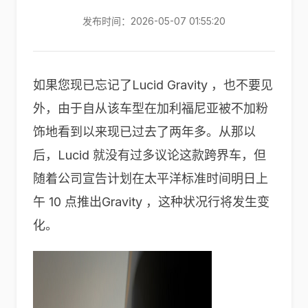
发布时间：2026-05-07 01:55:20
如果您现已忘记了Lucid Gravity ，也不要见
外，由于自从该车型在加利福尼亚被不加粉
饰地看到以来现已过去了两年多。从那以
后，Lucid 就没有过多议论这款跨界车，但
随着公司宣告计划在太平洋标准时间明日上
午 10 点推出Gravity ，这种状况行将发生变
化。